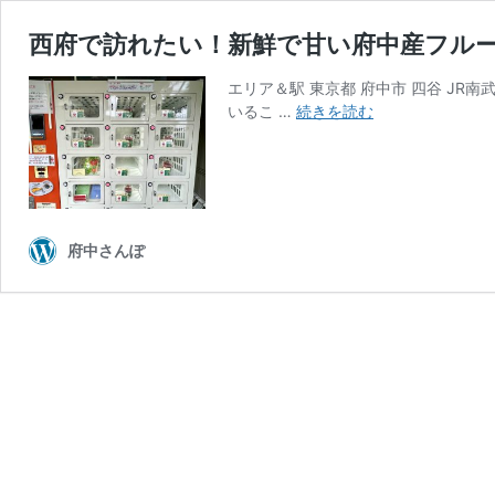
西府で訪れたい！新鮮で甘い府中産フル
エリア＆駅 東京都 府中市 四谷 JR
西
いるこ …
続きを読む
府
で
訪
れ
た
い！
府中さんぽ
新
鮮
で
甘
い
府
中
産
フ
ル