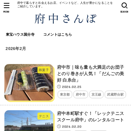
府中で暮らすと出会えるお店、イベントなど、人生が豊かになることを
ご紹介しています。
MENU
SEARCH
東宝ハウス国分寺
コメントはこちら
2026年2月
府中市｜味も量も大満足のお団子
和菓子
とのり巻きが人気！「だんごの美
好 白糸台」
2026.02.25
東京都
府中市
京王線
武蔵野台駅
府中本町駅すぐ！「レックテニス
テニス
スクール府中」のレンタルコート
2026.02.20