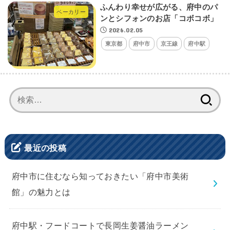
ふんわり幸せが広がる、府中のパ
ベーカリー
ンとシフォンのお店「コボコボ」
2026.02.05
東京都
府中市
京王線
府中駅
検
索:
最近の投稿
府中市に住むなら知っておきたい「府中市美術
館」の魅力とは
府中駅・フードコートで長岡生姜醤油ラーメン