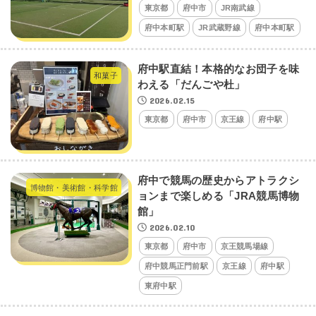
東京都
府中市
JR南武線
府中本町駅
JR武蔵野線
府中本町駅
府中駅直結！本格的なお団子を味
和菓子
わえる「だんごや杜」
2026.02.15
東京都
府中市
京王線
府中駅
府中で競馬の歴史からアトラクシ
博物館・美術館・科学館
ョンまで楽しめる「JRA競馬博物
館」
2026.02.10
東京都
府中市
京王競馬場線
府中競馬正門前駅
京王線
府中駅
東府中駅