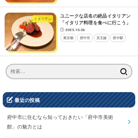
ユニークな店名の絶品イタリアン
イタリアン
「イタリア料理を食べに行こう」
2025.10.06
東京都
府中市
京王線
府中駅
検
索:
最近の投稿
府中市に住むなら知っておきたい「府中市美術
館」の魅力とは