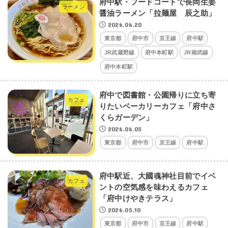
府中駅・フードコートで長岡生姜
ラーメン
醤油ラーメン「拉麺屋 辰之助」
2026.06.20
東京都
府中市
京王線
府中駅
JR武蔵野線
府中本町駅
JR南武線
府中本町駅
府中で図書館・公園帰りに立ち寄
カフェ
りたいベーカリーカフェ「府中さ
くらガーデン」
2026.06.05
東京都
府中市
京王線
府中駅
府中駅近、大國魂神社目前でイベ
カフェ
ントの空気感を味わえるカフェ
「府中けやきテラス」
2026.05.10
東京都
府中市
京王線
府中駅