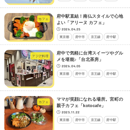
府中駅直結！南仏スタイルで心地
カフェ
よい「アリーヌ カフェ」
2026.04.25
東京都
府中市
京王線
府中駅
府中で気軽に台湾スイーツやグル
アジア料理
メを堪能♪「台北茶房」
2026.04.05
東京都
府中市
京王線
府中駅
ママが笑顔になれる場所。宮町の
カフェ
親子カフェ「kotocafe」
2025.11.22
東京都
府中市
京王線
府中駅