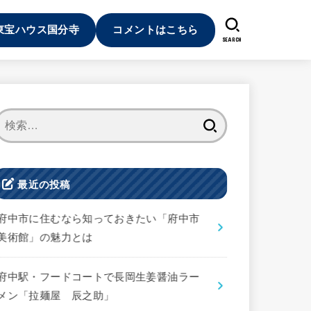
東宝ハウス国分寺
コメントはこちら
SEARCH
検
索:
最近の投稿
府中市に住むなら知っておきたい「府中市
美術館」の魅力とは
府中駅・フードコートで長岡生姜醤油ラー
メン「拉麺屋 辰之助」