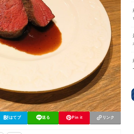
はてブ
送る
Pin it
リンク