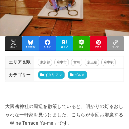
ポスト
Bluesky
シェア
はてブ
送る
Pin it
リンク
エリア＆駅
東京都
府中市
宮町
京王線
府中駅
カテゴリー
イタリアン
グルメ
大國魂神社の周辺を散策していると、明かりの灯るおし
ゃれな一軒家を見つけました。こちらが今回お邪魔する
「Wine Terrace Yu-me」です。