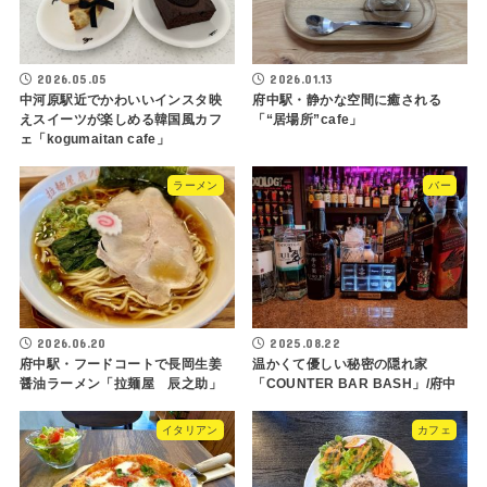
2026.05.05
2026.01.13
中河原駅近でかわいいインスタ映
府中駅・静かな空間に癒される
えスイーツが楽しめる韓国風カフ
「“居場所”cafe」
ェ「kogumaitan cafe」
ラーメン
バー
2026.06.20
2025.08.22
府中駅・フードコートで長岡生姜
温かくて優しい秘密の隠れ家
醤油ラーメン「拉麺屋 辰之助」
「COUNTER BAR BASH」/府中
イタリアン
カフェ