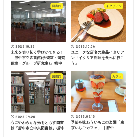
図書館
イタリアン
2025.10.25
2025.10.06
未来を切り拓く学びができる！
ユニークな店名の絶品イタリア
「府中市立図書館(学習室・研究
ン「イタリア料理を食べに行こ
個室・グループ研究室)」/府中
う」
図書館
カフェ
2025.09.10
2025.09.20
季節を味わういちごの楽園「東
心にやわらかな光をともす図書
京いちごカフェ」 ｜府中
館「府中市立中央図書館」/府中