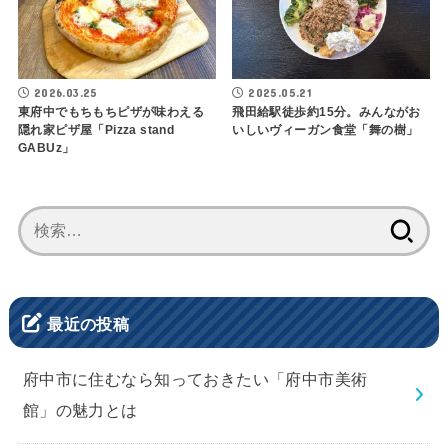
2026.03.25
2025.05.21
東府中でもちもちピザが味わえる
飛田給駅徒歩約15分。みんながお
隠れ家ピザ屋「Pizza stand
いしいヴィーガン食堂「舞の樹」
GABUz」
検
索:
最近の投稿
府中市に住むなら知っておきたい「府中市美術
館」の魅力とは