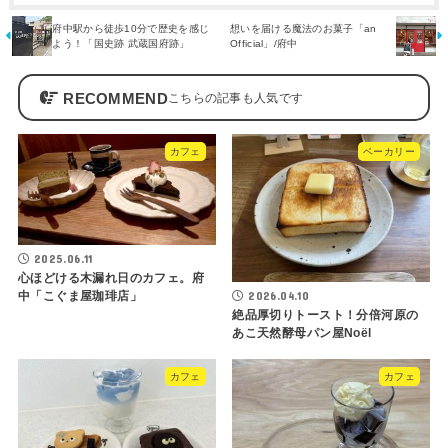
府中駅から徒歩10分で歴史を感じ
想いを届ける魔法のお菓子「an
よう！「国史跡 武蔵国府跡」
Official」/府中
RECOMMEND
カフェ
ベーカリー
2025.06.11
心ほどける木漏れ日のカフェ。府
2026.04.10
中「こぐま屋珈琲店」
絶品厚切りトースト！分倍河原の
あこ天然酵母パン屋Noël
カフェ
カフェ