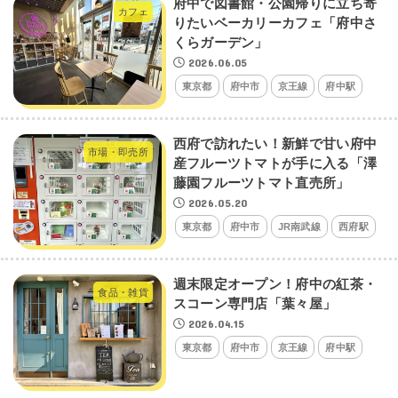
府中で図書館・公園帰りに立ち寄
カフェ
りたいベーカリーカフェ「府中さ
くらガーデン」
2026.06.05
東京都
府中市
京王線
府中駅
西府で訪れたい！新鮮で甘い府中
市場・即売所
産フルーツトマトが手に入る「澤
藤園フルーツトマト直売所」
2026.05.20
東京都
府中市
JR南武線
西府駅
週末限定オープン！府中の紅茶・
食品・雑貨
スコーン専門店「葉々屋」
2026.04.15
東京都
府中市
京王線
府中駅