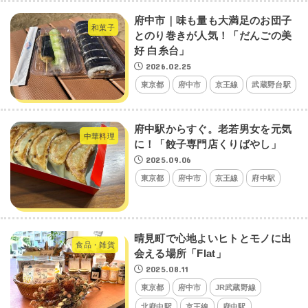
府中市｜味も量も大満足のお団子
和菓子
とのり巻きが人気！「だんごの美
好 白糸台」
2026.02.25
東京都
府中市
京王線
武蔵野台駅
府中駅からすぐ。老若男女を元気
中華料理
に！「餃子専門店くりばやし」
2025.09.06
東京都
府中市
京王線
府中駅
晴見町で心地よいヒトとモノに出
食品・雑貨
会える場所「Flat」
2025.08.11
東京都
府中市
JR武蔵野線
北府中駅
京王線
府中駅