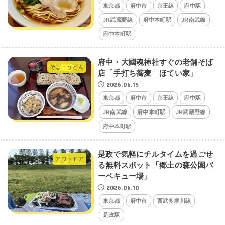
東京都
府中市
京王線
府中駅
JR武蔵野線
府中本町駅
JR南武線
府中本町駅
府中・大國魂神社すぐの老舗そば
そば・うどん
店「手打ち蕎麦 ほてい家」
2026.06.15
東京都
府中市
京王線
府中駅
JR南武線
府中本町駅
JR武蔵野線
府中本町駅
是政で気軽にチルタイムを過ごせ
アウトドア
る無料スポット「郷土の森公園バ
ーベキュー場」
2026.06.10
東京都
府中市
西武多摩川線
是政駅