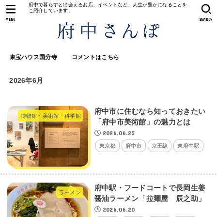
府中で暮らすと出会えるお店、イベントなど、人生が豊かになることを
ご紹介しています。
MENU
SEARCH
東宝ハウス国分寺
コメントはこちら
2026年6月
府中市に住むなら知っておきたい
博物館・美術館・科学館
「府中市美術館」の魅力とは
2026.06.25
東京都
府中市
京王線
東府中駅
府中駅・フードコートで長岡生姜
ラーメン
醤油ラーメン「拉麺屋 辰之助」
2026.06.20