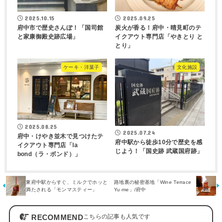
2025.10.15
2025.09.25
府中市で歴史さんぽ！「国司館
炭火が香る！府中・晴見町のテ
と家康御殿史跡広場」
イクアウト専門店「やきとり と
とり」
ケーキ・洋菓子
文化施設
2025.08.25
2025.07.24
府中・けやき並木で見つけたテ
府中駅から徒歩10分で歴史を感
イクアウト専門店「la
じよう！「国史跡 武蔵国府跡」
bond（ラ・ボンド）」
東府中駅からすぐ、ミルクでホッと
路地裏の秘密基地「Wine Terrace
満たされる「モンマスティー」
Yu-me」/府中
RECOMMEND