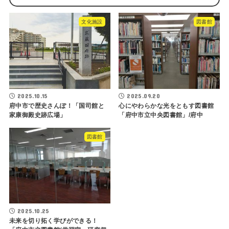
文化施設
図書館
2025.10.15
2025.09.20
府中市で歴史さんぽ！「国司館と
心にやわらかな光をともす図書館
家康御殿史跡広場」
「府中市立中央図書館」/府中
図書館
2025.10.25
未来を切り拓く学びができる！