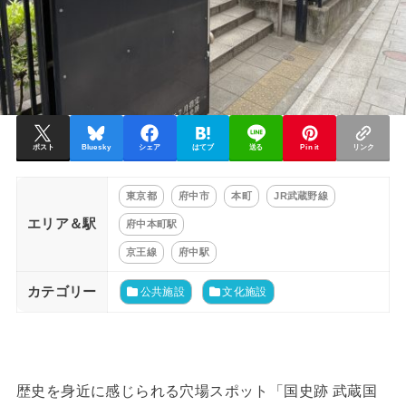
ポスト
Bluesky
シェア
はてブ
送る
Pin it
リンク
東京都
府中市
本町
JR武蔵野線
エリア＆駅
府中本町駅
京王線
府中駅
カテゴリー
公共施設
文化施設
歴史を身近に感じられる穴場スポット「国史跡 武蔵国